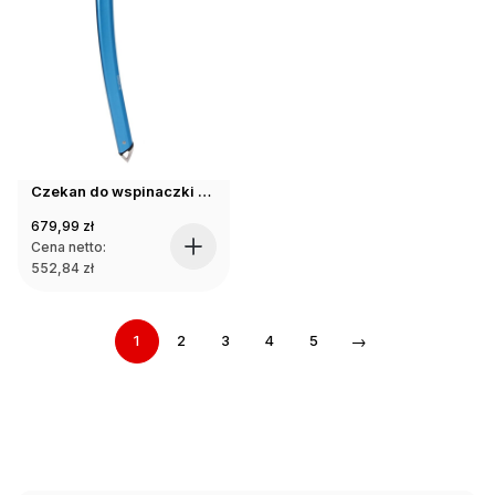
Czekan do wspinaczki Blue Ice BLUEBIRD ICE AXE blue 49cm
679,99
zł
Cena netto:
552,84
zł
→
1
2
3
4
5