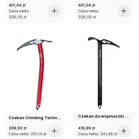
401,04
zł
401,04
zł
Cena netto:
Cena netto:
326,05
zł
326,05
zł
Czekan do wspinaczki Blue Ice BLACKBIRD ICE AXE black 49cm
Czekan Climbing Technology Alpin Tour 50cm - czerwony
308,90
zł
419,99
zł
Cena netto:
251,14
zł
Cena netto:
341,46
zł