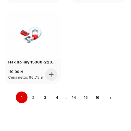
Hak do liny 15000-22000 lbs
119,00
zł
Cena netto:
96,75
zł
→
1
2
3
4
…
14
15
16