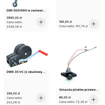
DWI 500/990 w zestawie z wózkiem
2890,00
zł
199,00
zł
Cena netto:
Cena netto:
161,79
zł
2349,59
zł
DWK 35 VC (z obudową ) pas/lina
Gniazda pilotów przewodowych
299,00
zł
89,00
zł
Cena netto:
Cena netto:
72,36
zł
243,09
zł