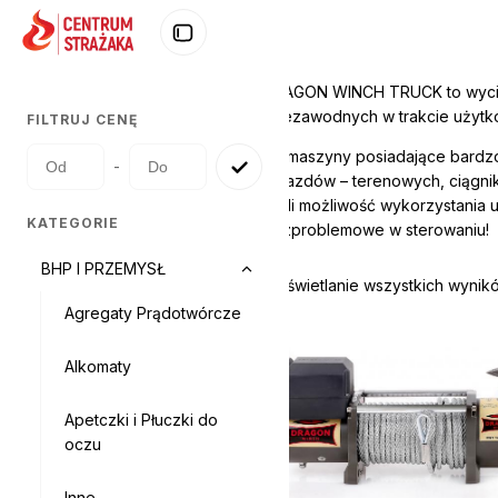
DRAGON WINCH TRUCK to wyciąg
i niezawodnych w trakcie użytk
FILTRUJ CENĘ
To maszyny posiadające bardzo
-
pojazdów – terenowych, ciągni
mieli możliwość wykorzystania u
KATEGORIE
bezproblemowe w sterowaniu!
BHP I PRZEMYSŁ
Wyświetlanie wszystkich wynik
Agregaty Prądotwórcze
Alkomaty
Apetczki i Płuczki do
oczu
Inne