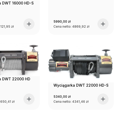
a DWT 16000 HD-S
5990,00
zł
121,95
zł
Cena netto:
4869,92
zł
a DWT 22000 HD
Wyciągarka DWT 22000 HD-S
5340,00
zł
3650,41
zł
Cena netto:
4341,46
zł