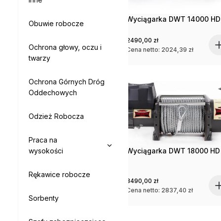
Wyciągarka DWT 14000 HD
Obuwie robocze
2490,00
zł
Ochrona głowy, oczu i
Cena netto:
2024,39
zł
twarzy
Ochrona Górnych Dróg
Oddechowych
Odzież Robocza
Praca na
Wyciągarka DWT 18000 HD
wysokości
Rękawice robocze
3490,00
zł
Cena netto:
2837,40
zł
Sorbenty