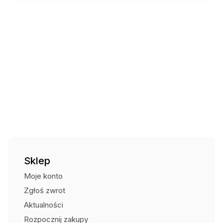
Czas wysyłki: 5 dni
Trwały i elastyczny
Kurier DPD za pobraniem
Zapewnia ochronę przed upadkiem z wysokości
27,00
zł
Czas wysyłki: 5 dni
Niezawodny i komfortowy w użytkowaniu
Zatrzaśniki: AZ011, AZ011, AZ011
Kurier Pocztex za pobraniem
24,00
zł
Numer katalogowy: BW800/2T/3AZ011
Czas wysyłki: 5 dni
Punkt odbioru i automaty
Dane techniczne
:
15,00
zł
Czas wysyłki: 5 dni
Taśma:
Odbiór osobisty (Centrum Strażaka)
Bezpłatnie
Materiał: poliester
Wykonanie: taśma poliestrowa
Szerokość: 30 mm
Amortyzator:
Materiał: poliamid
Wykonanie: taśma poliamidowa
Wymiary: 200 x 32 x 45 mm
Sklep
Zatrzaśniki:
Model zatrzaśnika 1: AZ011
Moje konto
Model zatrzaśnika 2: AZ011
Zgłoś zwrot
Model zatrzaśnika 3: AZ011
Aktualności
Rozpocznij zakupy
Firma Protekt została założona w 1989 roku w Łodzi. Od