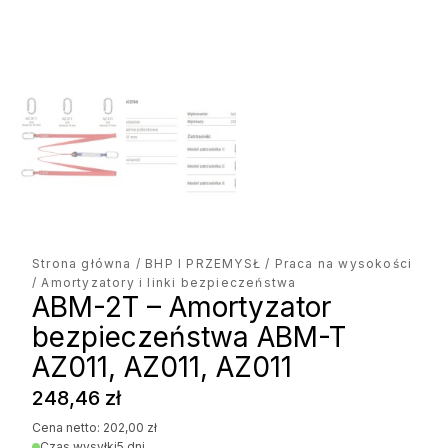
Strona główna
/
BHP I PRZEMYSŁ
/
Praca na wysokości
/ Amortyzatory i linki bezpieczeństwa
ABM-2T – Amortyzator
bezpieczeństwa ABM-T
AZ011, AZ011, AZ011
248,46
zł
Cena netto:
202,00
zł
Czas wysyłki
5 dni