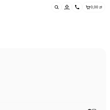
0,00
zł