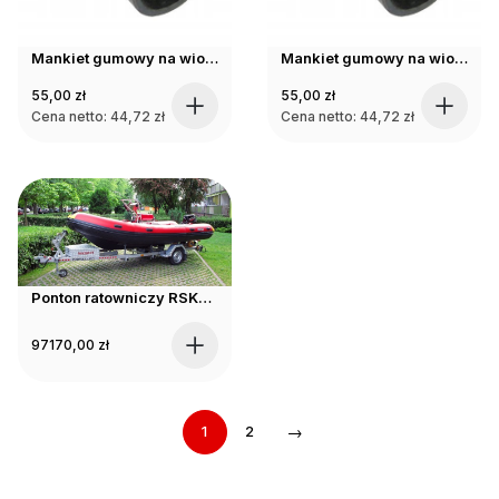
Mankiet gumowy na wiosło duży
Mankiet gumowy na wiosło mały
55,00
zł
55,00
zł
Cena netto:
44,72
zł
Cena netto:
44,72
zł
Ponton ratowniczy RSKTM 480 Full z silnikiem 30KM (RIB-RSKTM)
97170,00
zł
→
1
2