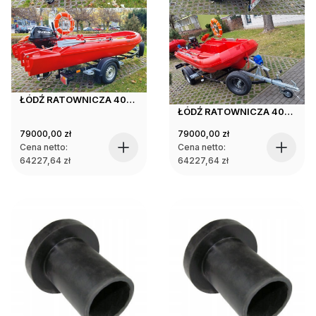
ŁÓDŹ RATOWNICZA 400R KSP z silnikiem czterosuwowym SUZUKI 20KM i wyposażeniem na przyczepie
ŁÓDŹ RATOWNICZA 400R KSP z silnikiem dwusuwowym MERCURY 30KM i wyposażeniem na przyczepie
79000,00
zł
79000,00
zł
Cena netto:
Cena netto:
64227,64
zł
64227,64
zł