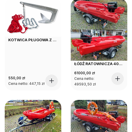
KOTWICA PŁUGOWA Z ŁAŃCUCHEM I LINĄ
ŁÓDŹ RATOWNICZA 400 KSP z silnikiem dwusuwowym MERCURY 30KM na przyczepie
61000,00
zł
550,00
zł
Cena netto:
Cena netto:
447,15
zł
49593,50
zł