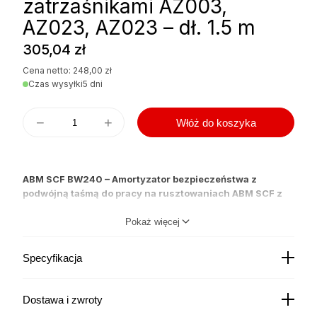
zatrzaśnikami AZ003,
AZ023, AZ023 – dł. 1.5 m
305,04
zł
Cena netto:
248,00
zł
Czas wysyłki
5 dni
−
+
Włóż do koszyka
ABM SCF BW240 – Amortyzator bezpieczeństwa z
podwójną taśmą do pracy na rusztowaniach ABM SCF z
zatrzaśnikami AZ003, AZ023, AZ023 – dł. 1.5 m
Pokaż więcej
Specyfikacja
ABM SCF BW240
to amortyzator bezpieczeństwa z
podwójną taśmą do pracy na rusztowaniach z zatrzaśnikami
AZ003, AZ023, AZ023 o długości 0.9 m firmy
Normy
EN 355
Dostawa i zwroty
PROTEKT . Spełnia normy EN 355 .