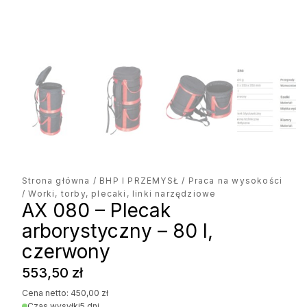
Strona główna
/
BHP I PRZEMYSŁ
/
Praca na wysokości
/ Worki, torby, plecaki, linki narzędziowe
AX 080 – Plecak
arborystyczny – 80 l,
czerwony
553,50
zł
Cena netto:
450,00
zł
Czas wysyłki
5 dni