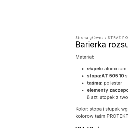
Strona główna
/
STRAŻ P
Barierka roz
Materiał:
słupek:
aluminium
stopa:AT 505 10
s
taśma:
poliester
elementy zaczep
8 szt. stopek z tw
Kolor: stopa i słupek 
kolorow taśm PROTEKT