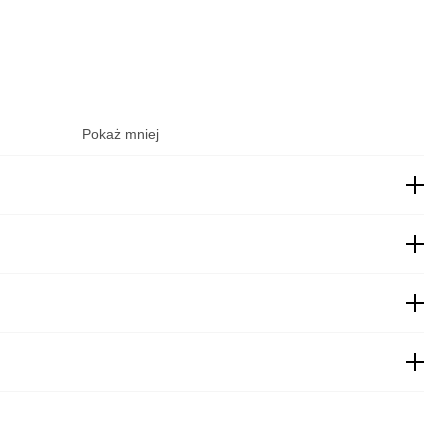
Pokaż mniej
22,00
zł
19,00
zł
 pobraniem
19,99
zł
obraniem
27,00
zł