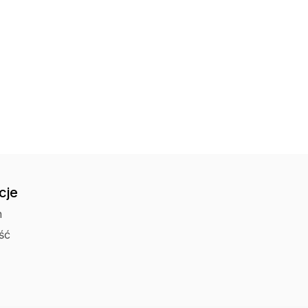
Kurier Pocztex 
Czas wysyłki: 5 dni
Punkt odbioru i 
Czas wysyłki: 5 dni
Odbiór osobisty 
cje
n
ść