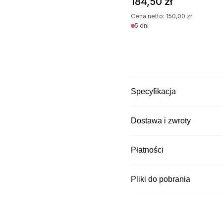
184,50
zł
Cena netto:
150,00
zł
5 dni
Specyfikacja
Dostawa i zwroty
Kurier DPD
Płatności
Czas wysyłki: 5 dni
Kurier Pocztex
Czas wysyłki: 5 dni
Pliki do pobrania
Kurier InPost za
Czas wysyłki: 5 dni
Kurier DPD za p
Czas wysyłki: 5 dni