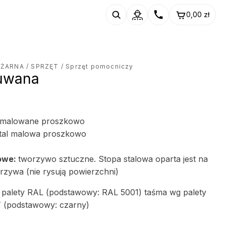
0,00
zł
OŻARNA
/
SPRZĘT
/ Sprzęt pomocniczy
suwana
 malowane proszkowo
tal malowa proszkowo
owe:
tworzywo sztuczne. Stopa stalowa oparta jest na
orzywa (nie rysują powierzchni)
wg palety RAL (podstawowy: RAL 5001) taśma wg palety
 (podstawowy: czarny)