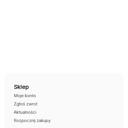
Łatwa i ergonomiczna w obsłudze.
Szybka i skuteczna w gaszeniu.
Zawór odcinający ze wskaźnikiem ciśnienia ułatwia
kontrolę gaśnicy.
Konstrukcja prądownicy umożliwiająca czasowe
przerwanie gaszenia.
Zawór wyposażony w bezpiecznik ciśnieniowy.
Możliwość wielokrotnego napełniania.
Zbiornik stalowy głęboko tłoczony, pokryty farbą
poliestrową odporną na promienie UV.
5 metrowy wąż gumowy zakończony prądownicą,
ułatwiający odpowiednie kierowanie strugą środka
gaśniczego.
Sklep
Moje konto
Zgłoś zwrot
Aktualności
Rozpocznij zakupy