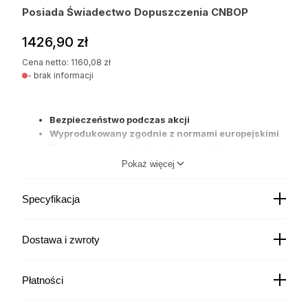
Posiada Świadectwo Dopuszczenia CNBOP
1426,90
zł
Cena netto:
1160,08
zł
- brak informacji
Bezpieczeństwo podczas akcji
Wyprodukowany zgodnie z normami europejskimi
Nowoczesna konstrukcja skorupy hełmu
Zintegrowana latarka nahełmowa (Ex)
Pokaż więcej
Możliwość indywidulanej regulacji
2 wizjery do każdego typu działań
Specyfikacja
Wiele przekonujących argumentów
Dostawa i zwroty
Testy i standardy hełmów strażackich Rosenbauer
Nawet w ekstremalnych sytuacjach, nowy hełm strażacki
Kurier DPD
22,00
zł
Płatności
wykazuje najlepsze właściwości użytkowe i ochronne.
Czas wysyłki: - brak informacji
Kurier Pocztex
Hełm został w pełni przetestowany i zatwierdzony zgodnie
19,00
zł