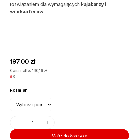
rozwiązaniem dla wymagających
kajakarzy i
windsurferów
.
197,00
zł
Cena netto:
160,16
zł
3
Rozmiar
−
+
Włóż do koszyka