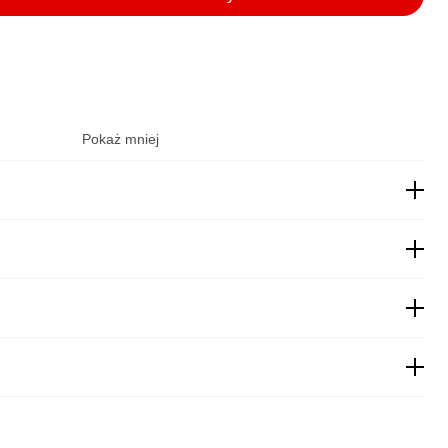
Pokaż mniej
22,00
zł
19,00
zł
 pobraniem
19,99
zł
obraniem
27,00
zł