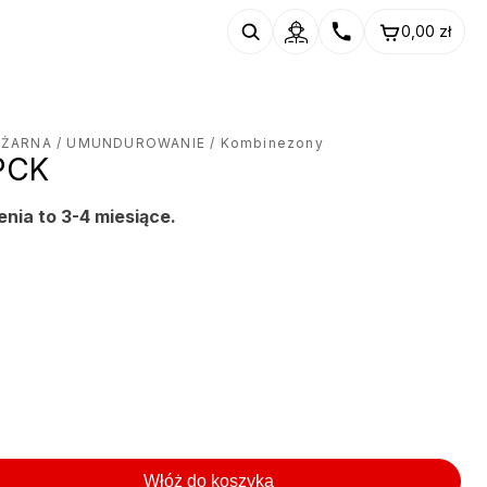
0,00
zł
OŻARNA
/
UMUNDUROWANIE
/ Kombinezony
PCK
enia to 3-4 miesiące.
Włóż do koszyka