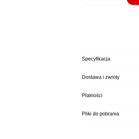
Specyfikacja
Dostawa i zwroty
Kurier DPD
Płatności
Czas wysyłki: 1
Kurier Pocztex
Czas wysyłki: 1
Pliki do pobrania
Kurier InPost za
Czas wysyłki: 1
Kurier DPD za p
Czas wysyłki: 1