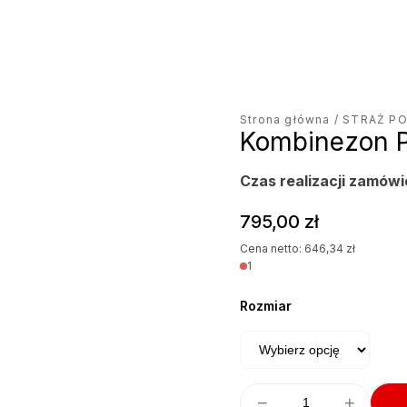
jęcie produktu
Strona główna
/
STRAŻ P
Kombinezon 
Czas realizacji zamówi
795,00
zł
Cena netto:
646,34
zł
1
Rozmiar
−
+