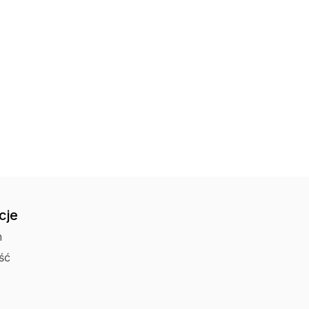
Kurier Pocztex 
Czas wysyłki: 1
Punkt odbioru i 
Czas wysyłki: 1
Odbiór osobisty 
cje
n
ść