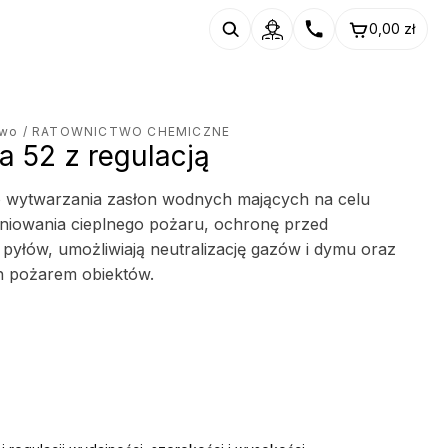
0,00
zł
two
/ RATOWNICTWO CHEMICZNE
 52 z regulacją
o wytwarzania zasłon wodnych mających na celu
eniowania cieplnego pożaru, ochronę przed
 pyłów, umożliwiają neutralizację gazów i dymu oraz
h pożarem obiektów.