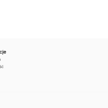
Czas wysyłki: - brak
Odbiór osobisty 
cje
n
ść