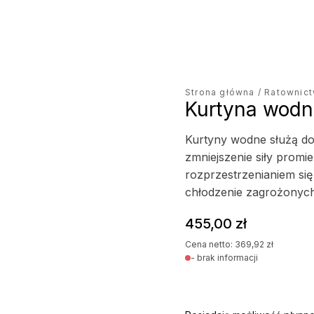
Strona główna
/
Ratownic
Kurtyna wodna
Kurtyny wodne służą d
zmniejszenie siły promi
rozprzestrzenianiem się
chłodzenie zagrożonyc
455,00
zł
Cena netto:
369,92
zł
- brak informacji