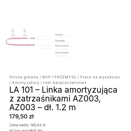
Strona główna
/
BHP I PRZEMYSŁ
/
Praca na wysokości
/ Amortyzatory i linki bezpieczeństwa
LA 101 – Linka amortyzująca
z zatrzaśnikami AZ003,
AZ003 – dł. 1.2 m
179,50
zł
Cena netto:
145,93
zł
Czas wysyłki
5 dni