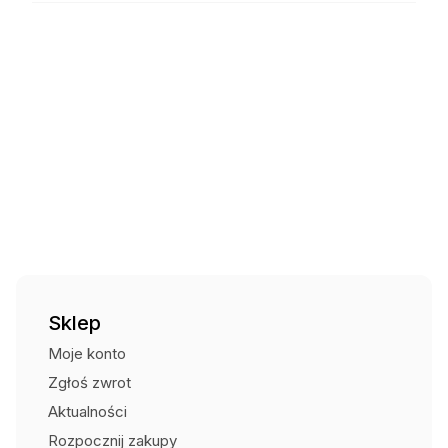
Czas wysyłki: 5 dni
Kurier DPD za pobraniem
27,00
zł
Czas wysyłki: 5 dni
Kurier Pocztex za pobraniem
24,00
zł
Czas wysyłki: 5 dni
Punkt odbioru i automaty
15,00
zł
Czas wysyłki: 5 dni
Odbiór osobisty (Centrum Strażaka)
Bezpłatnie
Sklep
Moje konto
Zgłoś zwrot
Aktualności
Rozpocznij zakupy