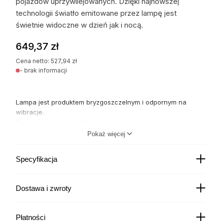
pojazdów uprzywilejowanych. Dzięki najnowszej
technologii światło emitowane przez lampę jest
świetnie widoczne w dzień jak i nocą.
649,37
zł
Cena netto:
527,94
zł
- brak informacji
Lampa jest produktem bryzgoszczelnym i odpornym na
wibracje.
Spełnia wymagania dotyczące bezpieczeństwa użytkowania.
Łatwa i praktyczna w użytkowaniu. Mocowanie
Pokaż więcej
jednopunktowe na podkładce gumowej.
DANE TECHNICZNE:
Specyfikacja
waga:
1 kg
zasilanie:
12 V, 24 V
Dostawa i zwroty
pobór prądu:
ok 1A
mocowanie:
jednopunktowe, magnetyczne
Kurier DPD
22,00
zł
Płatności
wysokość:
145 mm
Czas wysyłki: - brak informacji