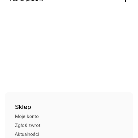
Kurier InPost za pobraniem
19,99
zł
Czas wysyłki: - brak informacji
Kurier DPD za pobraniem
27,00
zł
Czas wysyłki: - brak informacji
Kurier Pocztex za pobraniem
24,00
zł
Czas wysyłki: - brak informacji
Punkt odbioru i automaty
15,00
zł
Czas wysyłki: - brak informacji
Odbiór osobisty (Centrum Strażaka)
Bezpłatnie
Sklep
Moje konto
Zgłoś zwrot
Aktualności