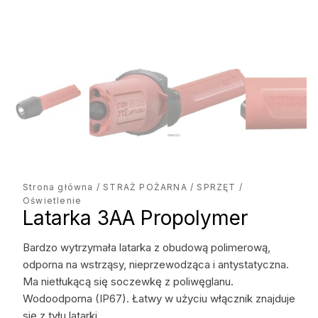
Strona główna
/
STRAŻ POŻARNA
/
SPRZĘT
/
Oświetlenie
Latarka 3AA Propolymer
Bardzo wytrzymała latarka z obudową polimerową,
odporna na wstrząsy, nieprzewodząca i antystatyczna.
Ma nietłukącą się soczewkę z poliwęglanu.
Wodoodporna (IP67). Łatwy w użyciu włącznik znajduje
się z tyłu latarki.