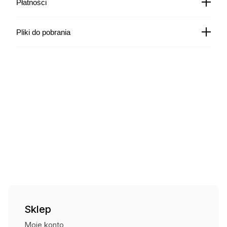
22,00
zł
Płatności
Czas wysyłki: 5 dni
Kurier Pocztex
19,00
zł
Czas wysyłki: 5 dni
Pliki do pobrania
Kurier InPost za pobraniem
19,99
zł
Czas wysyłki: 5 dni
Kurier DPD za pobraniem
27,00
zł
Czas wysyłki: 5 dni
Kurier Pocztex za pobraniem
24,00
zł
Czas wysyłki: 5 dni
Punkt odbioru i automaty
15,00
zł
Czas wysyłki: 5 dni
Odbiór osobisty (Centrum Strażaka)
Bezpłatnie
Sklep
Moje konto