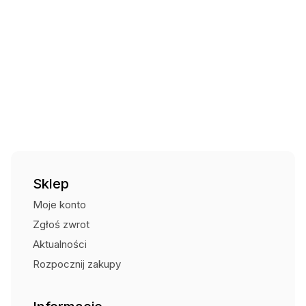
Źródło światła: Ultra Bright COB LED
Kurier Pocztex za pobraniem
24,00
zł
Moc światła: 120 lumenów.
Czas wysyłki: - brak informacji
Czas pracy: do 60h
Punkt odbioru i automaty
Zasilanie: 3xAAA
15,00
zł
Czas wysyłki: - brak informacji
Regulowany kąt nachylenia
Materiał: tworzywo sztuczne
Odbiór osobisty (Centrum Strażaka)
Bezpłatnie
Wymiary: 60x40x43mm
Waga: 45g
Sklep
Moje konto
Zgłoś zwrot
Aktualności
Rozpocznij zakupy