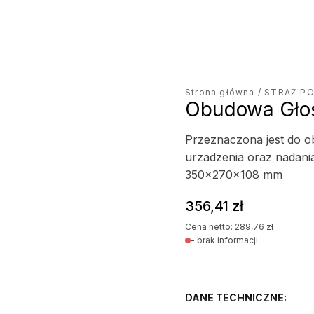
jęcie produktu
Strona główna
/
STRAŻ P
Obudowa Gło
Przeznaczona jest do o
urzadzenia oraz nadani
350x270x108 mm
356,41
zł
Cena netto:
289,76
zł
- brak informacji
DANE TECHNICZNE: