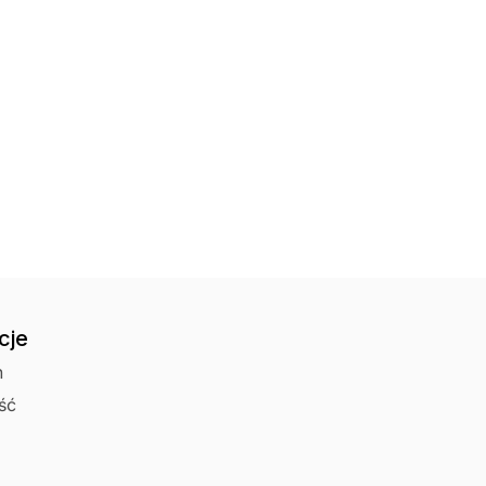
Odbiór osobisty 
cje
n
ść