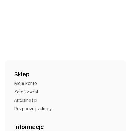
Kurier Pocztex za pobraniem
24,00
zł
Czas wysyłki: - brak informacji
Punkt odbioru i automaty
15,00
zł
Czas wysyłki: - brak informacji
Odbiór osobisty (Centrum Strażaka)
Bezpłatnie
Sklep
Moje konto
Zgłoś zwrot
Aktualności
Rozpocznij zakupy
Informacje