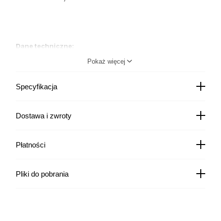
Dane techniczne:
Pokaż więcej
Ciśnienie robocze – 1,2MPa
Materiały: odlewy aluminiowe ze stopu AK 11 (AlSi 11),
dysza- PCV, uszczelki – guma.
Specyfikacja
Dostawa i zwroty
Kurier DPD
22,00
zł
Płatności
Czas wysyłki: - brak informacji
Kurier Pocztex
19,00
zł
Czas wysyłki: - brak informacji
Pliki do pobrania
Kurier InPost za pobraniem
19,99
zł
Czas wysyłki: - brak informacji
Kurier DPD za pobraniem
27,00
zł
Czas wysyłki: - brak informacji