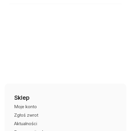
19,99
zł
Czas wysyłki: - brak informacji
Kurier DPD za pobraniem
27,00
zł
Czas wysyłki: - brak informacji
Kurier Pocztex za pobraniem
24,00
zł
Czas wysyłki: - brak informacji
Punkt odbioru i automaty
15,00
zł
Czas wysyłki: - brak informacji
Odbiór osobisty (Centrum Strażaka)
Bezpłatnie
Sklep
Moje konto
Zgłoś zwrot
Aktualności