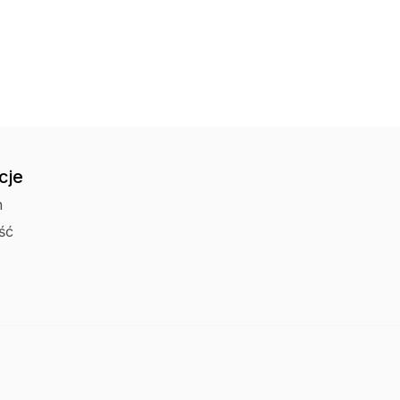
cje
n
ść