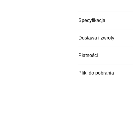
Specyfikacja
Dostawa i zwroty
Kurier DPD
Płatności
Czas wysyłki: - brak
Kurier Pocztex
Czas wysyłki: - brak
Pliki do pobrania
Kurier InPost za
Czas wysyłki: - brak
Kurier DPD za p
Czas wysyłki: - brak
Kurier Pocztex 
Czas wysyłki: - brak
Punkt odbioru i 
Czas wysyłki: - brak
Odbiór osobisty 