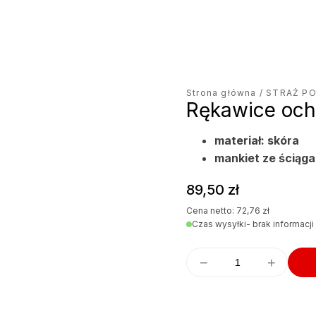
Strona główna
/
STRAŻ P
Rękawice och
materiał: skóra
mankiet ze ściąg
89,50
zł
Cena netto:
72,76
zł
Czas wysyłki
- brak informacji
−
+