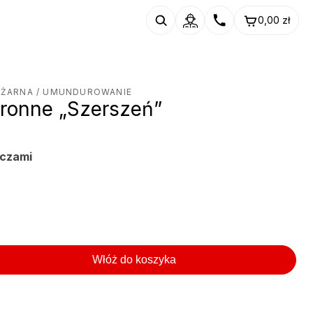
0,00
zł
OŻARNA
/ UMUNDUROWANIE
ronne „Szerszeń”
aczami
Włóż do koszyka