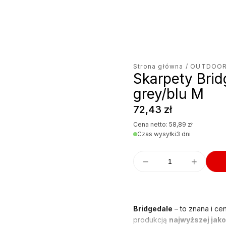
jęcie produktu
Strona główna
/
OUTDOO
Skarpety Bri
grey/blu M
72,43
zł
Cena netto:
58,89
zł
Czas wysyłki
3 dni
−
+
Bridgedale
– to znana i ce
produkcją
najwyższej jako