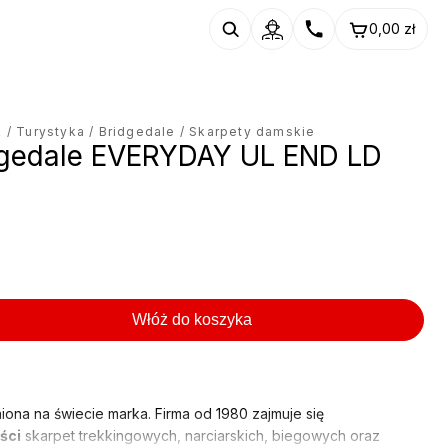
0,00
zł
R
/
Turystyka
/
Bridgedale
/ Skarpety damskie
dgedale EVERYDAY UL END LD
Włóż do koszyka
niona na świecie marka. Firma od 1980 zajmuje się
ści
skarpet trekkingowych, narciarskich, biegowych oraz