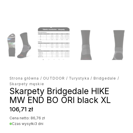
Strona główna
/
OUTDOOR
/
Turystyka
/
Bridgedale
/
Skarpety męskie
Skarpety Bridgedale HIKE
MW END BO ORI black XL
106,71
zł
Cena netto:
86,76
zł
Czas wysyłki
3 dni