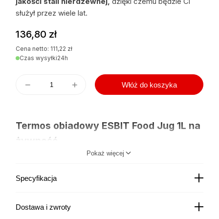
jakości stali nierdzewnej,
dzięki czemu będzie Ci
służył przez wiele lat.
136,80
zł
Cena netto:
111,22
zł
Czas wysyłki
24h
−
+
Włóż do koszyka
Termos obiadowy ESBIT Food Jug 1L na
żywność
Pokaż więcej
Termos ESBIT
utrzymuje długo temperaturę
dzięki próżni,
Specyfikacja
która znajduje się pomiędzy dwoma ściankami (wewnętrzną
i zewnętrzną). Dzięki niej, termos może służyć zarówno do
Dostawa i zwroty
przechowywania
płynów, pokarmów gorących jak i
zimnych
. Niezależnie od tego czy wlano gorącą zupę czy