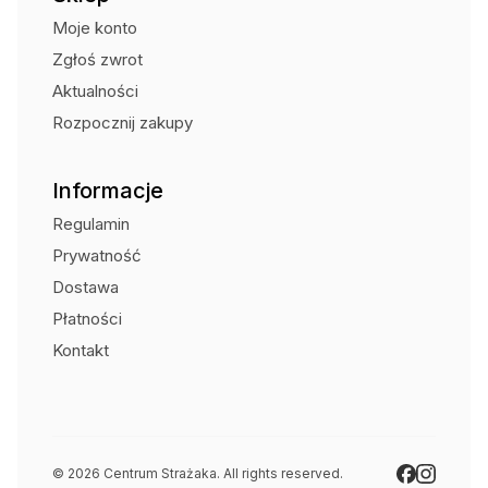
może się przedostawać do żywności, a w konsekwencji
Moje konto
trafiać do organizmu człowieka, gdzie może być przyczyną
wielu chorób. Aby zapewnić maksymalne bezpieczeństwo
Zgłoś zwrot
wszystkim osobom korzystającym z produktów marki Esbit,
Aktualności
zastosowane w nich materiały nie zawierają BPA.
Rozpocznij zakupy
Informacje
Dane techniczne:
Regulamin
wysokość: 200 mm
Prywatność
średnica: 108 mm
Dostawa
waga: 575 g
pojemność 1L
Płatności
wykonany z
wysokiej jakości stali nierdzewnej
Kontakt
póżniowy z podwójnymi ściankami
zakrętka pełniąca funkcję
miski na jedzenie
zewnętrzna powłoka pokryta elegancką matową
warstwą o właściwościach antypoślizgowych
zaawansowana nakrętka wyposażona w przycisk
usuwający nadmiar ciśnienia
© 2026 Centrum Strażaka. All rights reserved.
materiał wolny od BPA