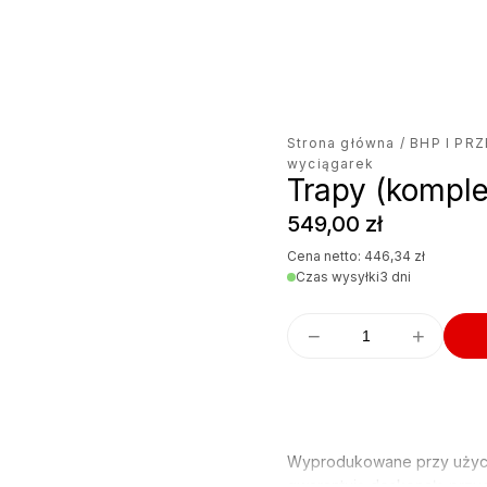
Strona główna
/
BHP I PR
wyciągarek
Trapy (kompl
549,00
zł
Cena netto:
446,34
zł
Czas wysyłki
3 dni
−
+
Wyprodukowane przy użyciu
gwarantują doskonałą przy