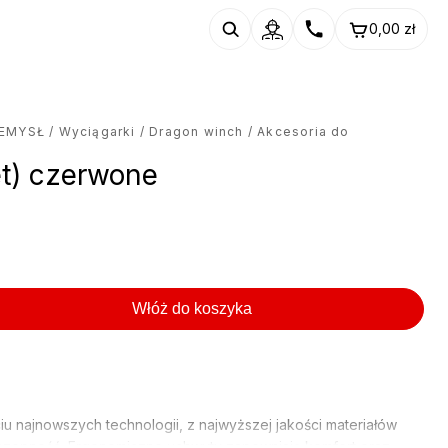
0,00
zł
ZEMYSŁ
/
Wyciągarki
/
Dragon winch
/ Akcesoria do
et) czerwone
Włóż do koszyka
 najnowszych technologii, z najwyższej jakości materiałów
czepność. Ergonomiczne uchwyty zapewniają komfort oraz