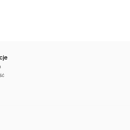
Odbiór osobisty 
cje
n
ść