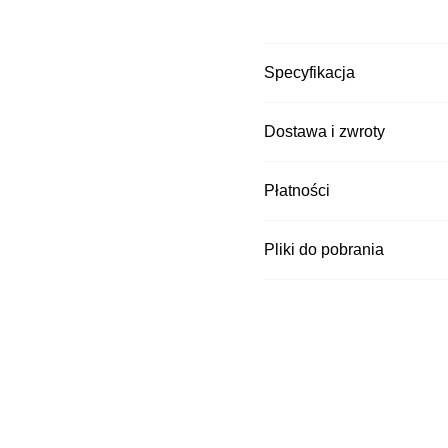
pełną kontrolę.
minimalizacja odkszt
Specyfikacja
ograniczenie buksowa
możliwość łączenia t
ergonomiczne uchwy
Dostawa i zwroty
zaprojektowane specj
warunkach
Kurier DPD
Płatności
Czas wysyłki: 3 dni
Kurier Pocztex
Czas wysyłki: 3 dni
Pliki do pobrania
Kurier InPost za
Czas wysyłki: 3 dni
Kurier DPD za p
Czas wysyłki: 3 dni
Kurier Pocztex 
Czas wysyłki: 3 dni
Punkt odbioru i 
Czas wysyłki: 3 dni