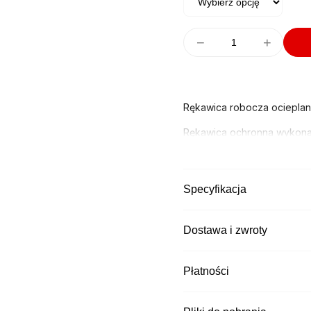
−
+
Rękawica robocza ociepla
Rękawica ochronna wykona
gramatura 100g.
Duża odporność na przetarc
Specyfikacja
Stosowane w
budownictwie
pojętych branżach.
Dostawa i zwroty
Kategoria ochrony: CE II
Kurier DPD
Norma: EN 420, EN388
Płatności
Czas wysyłki: - brak
Opakowania:
Kurier Pocztex
Czas wysyłki: - brak