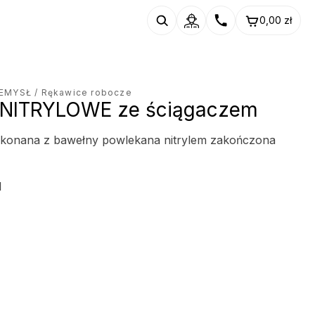
0,00
zł
ZEMYSŁ
/ Rękawice robocze
 NITRYLOWE ze ściągaczem
konana z bawełny powlekana nitrylem zakończona
I