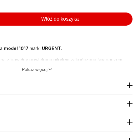
Włóż do koszyka
na
model 1017
marki
URGENT
.
na z bawełny powlekana nitrylem zakończona ściągaczem,
Pokaż więcej
ia, odporność na oleje.
, przemyśle, motoryzacji, rolnictwie
i wielu innych szeroko
22,00
zł
 informacji
19,00
zł
 informacji