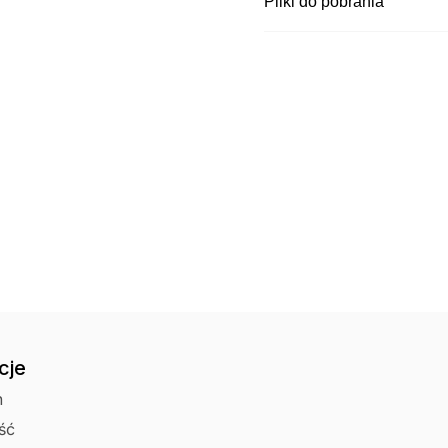
Pliki do pobrania
Paczka: 12 par
Kurier InPost za
Karton: 240 par
Czas wysyłki: - brak
Kurier DPD za p
Czas wysyłki: - brak
Kurier Pocztex 
Czas wysyłki: - brak
Punkt odbioru i 
Czas wysyłki: - brak
Odbiór osobisty 
cje
n
ść