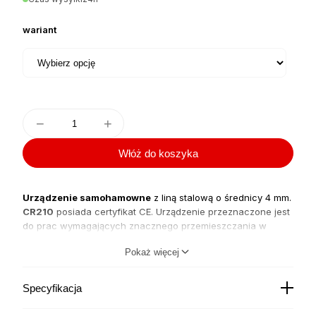
od
787,20 zł
wariant
do
878,30 zł
−
+
Włóż do koszyka
Urządzenie samohamowne
z liną stalową o średnicy 4 mm.
CR210
posiada certyfikat CE. Urządzenie przeznaczone jest
do prac wymagających znacznego przemieszczania w
stosunku do punktu zaczepienia. Urządzenie samohamowne
Pokaż więcej
CR 210 jest składnikiem indywidualnego sprzętu chroniącego
przed upadkiem z wysokości zgodnym z normą EN
360. Maksymalna waga użytkownika: 140 kg.
Specyfikacja
Obudowa:
stal ocynkowana, lakierowana proszkowo