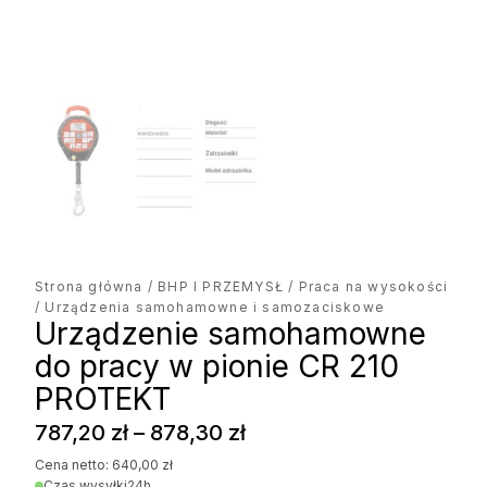
Strona główna
/
BHP I PRZEMYSŁ
/
Praca na wysokości
/ Urządzenia samohamowne i samozaciskowe
Urządzenie samohamowne
do pracy w pionie CR 210
PROTEKT
Zakres
787,20
zł
–
878,30
zł
cen:
Cena netto:
640,00
zł
Czas wysyłki
24h