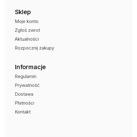
modele wykonane ze stali ocynkowanej, o wytrzymałości
statycznej 12 kN i linie różnej długości. W asortymencie
Sklep
mamy też wariant z dwoma mechanizmami z rozwijaną
taśmą włókienniczą w pojedynczej obudowie.
Moje konto
Zgłoś zwrot
Aktualności
Rozpocznij zakupy
Informacje
Regulamin
Prywatność
Dostawa
Płatności
Kontakt