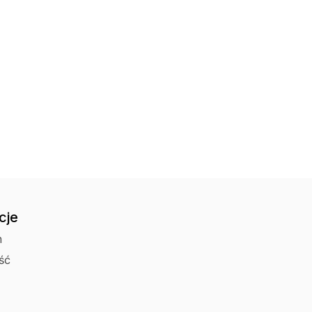
Odbiór osobisty 
cje
n
ść