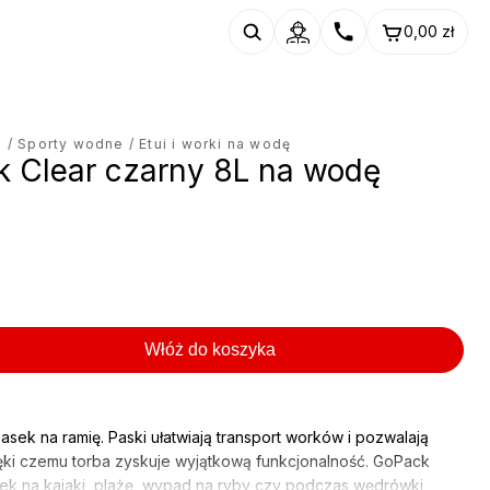
0,00
zł
R
/
Sporty wodne
/ Etui i worki na wodę
 Clear czarny 8L na wodę
Włóż do koszyka
sek na ramię. Paski ułatwiają transport worków i pozwalają
ięki czemu torba zyskuje wyjątkową funkcjonalność. GoPack
ek na kajaki, plażę, wypad na ryby czy podczas wędrówki