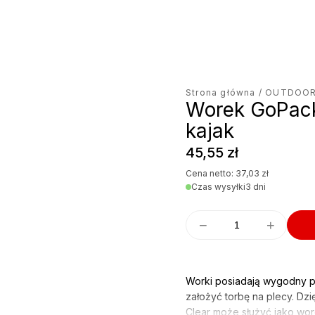
jęcie produktu
Strona główna
/
OUTDOO
Worek GoPack
kajak
45,55
zł
Cena netto:
37,03
zł
Czas wysyłki
3 dni
−
+
Worki posiadają wygodny pa
założyć torbę na plecy. Dz
Clear może służyć jako wor