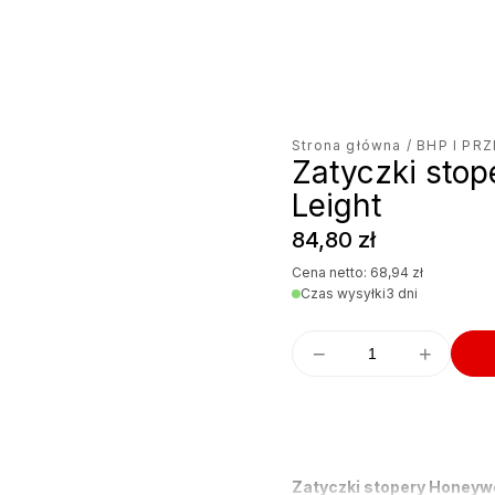
jęcie produktu
Strona główna
/
BHP I PR
Zatyczki stop
Leight
84,80
zł
Cena netto:
68,94
zł
Czas wysyłki
3 dni
−
+
Zatyczki stopery Honeywe