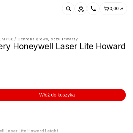
0,00
zł
ZEMYSŁ
/ Ochrona głowy, oczu i twarzy
ery Honeywell Laser Lite Howard
Włóż do koszyka
ll Laser Lite Howard Leight