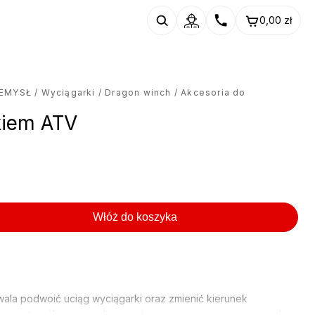
0,00
zł
ZEMYSŁ
/
Wyciągarki
/
Dragon winch
/ Akcesoria do
kiem ATV
Włóż do koszyka
ala podwoić uciąg wyciągarki oraz zmienić kierunek
 nie jest możliwe prawidłowe ustawienie wyciąganego pojazdu.