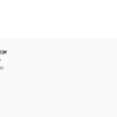
Odbiór osobisty 
cje
n
ść