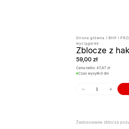
Strona główna
/
BHP I PR
wyciągarek
Zblocze z ha
59,00
zł
Cena netto:
47,97
zł
Czas wysyłki
3 dni
−
+
Zastosowanie zblocza pozw
wyciągania w sytuacji, gdy