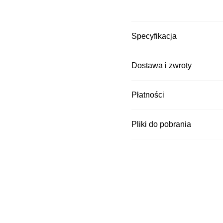
Dedykowane do wyposaże
Zblocze z hakiem ATV
Specyfikacja
Dostawa i zwroty
Kurier DPD
Płatności
Czas wysyłki: 3 dni
Kurier Pocztex
Czas wysyłki: 3 dni
Pliki do pobrania
Kurier InPost za
Czas wysyłki: 3 dni
Kurier DPD za p
Czas wysyłki: 3 dni
Kurier Pocztex 
Czas wysyłki: 3 dni
Punkt odbioru i 
Czas wysyłki: 3 dni