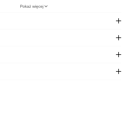
nia samochodów terenowych oraz pojazdów użytkowych.
Pokaż więcej
22,00
zł
19,00
zł
 pobraniem
19,99
zł
obraniem
27,00
zł
za pobraniem
24,00
zł
automaty
15,00
zł