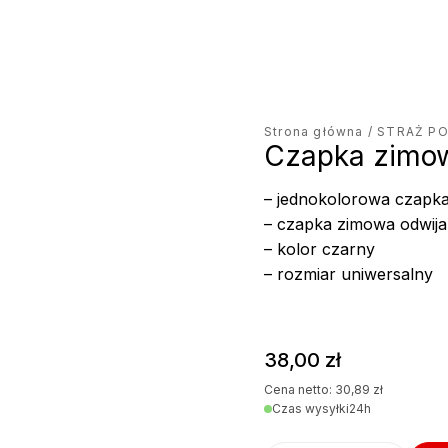
jęcie produktu
Strona główna
/
STRAŻ P
Czapka zimow
– jednokolorowa cza
– czapka zimowa odwija
– kolor czarny
– rozmiar uniwersalny
38,00
zł
Cena netto:
30,89
zł
Czas wysyłki
24h