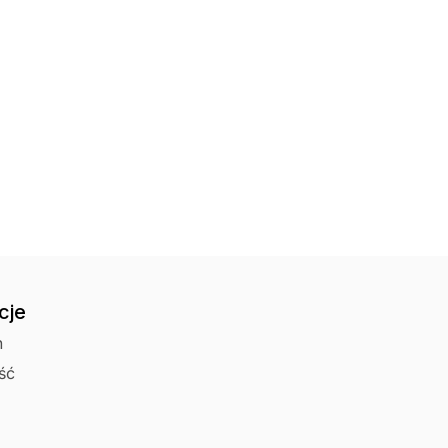
Czas wysyłki: 24h
Punkt odbioru i 
Czas wysyłki: 24h
Odbiór osobisty 
cje
n
ść