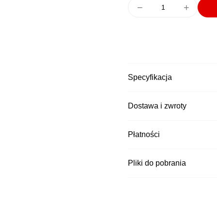
−
+
Specyfikacja
Dostawa i zwroty
Kurier DPD
Płatności
Czas wysyłki: 24h
Kurier Pocztex
Czas wysyłki: 24h
Pliki do pobrania
Kurier InPost za
Czas wysyłki: 24h
Kurier DPD za p
Czas wysyłki: 24h
Kurier Pocztex 