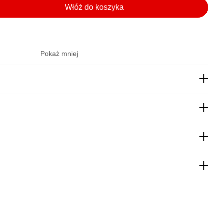
Włóż do koszyka
Pokaż mniej
22,00
zł
19,00
zł
 pobraniem
19,99
zł
obraniem
27,00
zł
za pobraniem