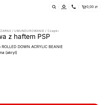
0,00
zł
OŻARNA
/
UMUNDUROWANIE
/ Czapki
a z haftem PSP
pka ROLLED DOWN ACRYLIC BEANIE
na (akryl)